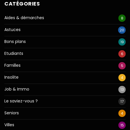
CATÉGORIES
Aides & démarches
8
Astuces
20
Bons plans
19
Etudiants
6
Familles
5
Insolite
4
Job & Immo
13
Le saviez-vous ?
17
Seniors
4
Villes
15