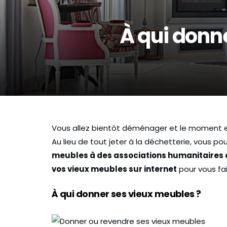
À qui donn
Vous allez bientôt déménager et le moment es
Au lieu de tout jeter à la déchetterie, vous p
meubles à des associations humanitaires o
vos vieux meubles sur internet
pour vous fair
SAVIEZ-VOUS ?
BONS PLANS
ETUDIA
À qui donner ses vieux meubles ?