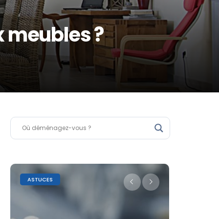
x meubles ?
ASTUCES
LE SAVIEZ-