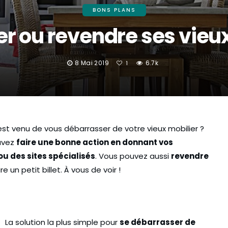
BONS PLANS
er ou revendre ses vieu
8 Mai 2019
6.7k
1
t venu de vous débarrasser de votre vieux mobilier ?
ouvez
faire une bonne action en donnant vos
u des sites spécialisés
. Vous pouvez aussi
revendre
e un petit billet. À vous de voir !
NTS
ASTUCES
BONS PLANS
La solution la plus simple pour
se débarrasser de