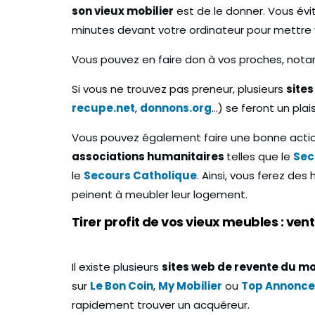
son vieux mobilier
est de le donner. Vous évi
minutes devant votre ordinateur pour mettre 
Vous pouvez en faire don à vos proches, nota
Si vous ne trouvez pas preneur, plusieurs
sites
Rentrée 2022 : 
recupe.net
,
donnons.org
…) se feront un plai
ménager en période de
plans étudiant
VID
déménager
Vous pouvez également faire une bonne action
associations humanitaires
telles que le
Sec
9 Janvier 2021
27 Août 2022
le
Secours Catholique
. Ainsi, vous ferez des
peinent à meubler leur logement.
Tirer profit de vos vieux meubles : ven
Il existe plusieurs
sites web de revente du mo
sur
Le Bon Coin
,
My Mobilier
ou
Top Annonce
rapidement trouver un acquéreur.