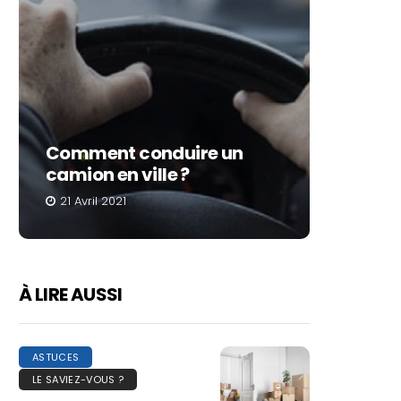
Comment conduire un
Déména
camion en ville ?
COVID
21 Avril 2021
19 Janvi
À LIRE AUSSI
ASTUCES
LE SAVIEZ-VOUS ?