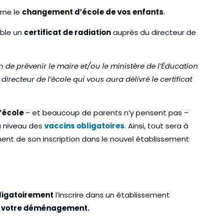
erne le
changement d’école de vos enfants
.
ible un
certificat de radiation
auprès du directeur de
 de prévenir le maire et/ou le ministère de l’Éducation
Rentrée 2022 : nos bons
irecteur de l’école qui vous aura délivré le certificat
période de
plans étudiants pour
déménager
27 Août 2022
’école
– et beaucoup de parents n’y pensent pas –
au niveau des
vaccins obligatoires
. Ainsi, tout sera à
nt de son inscription dans le nouvel établissement
ligatoirement
l’inscrire dans un établissement
nt votre déménagement.