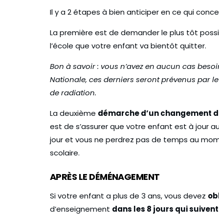
Il y a 2 étapes à bien anticiper en ce qui conc
La première est de demander le plus tôt poss
l’école que votre enfant va bientôt quitter.
Bon à savoir : vous n’avez en aucun cas besoin
Nationale, ces derniers seront prévenus par le d
Déménager en 
de radiation.
COVID
19 Janvier 2021
La deuxième
démarche d’un changement d
est de s’assurer que votre enfant est à jour 
jour et vous ne perdrez pas de temps au mome
scolaire.
APRÈS LE DÉMÉNAGEMENT
Si votre enfant a plus de 3 ans, vous devez
ob
d’enseignement
dans les 8 jours qui suive