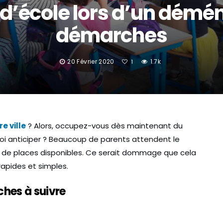
’école lors d’un démén
démarches
20 Février 2020
1.7k
1
e ville
? Alors, occupez-vous dès maintenant du
oi anticiper ? Beaucoup de parents attendent le
e de places disponibles. Ce serait dommage que cela
rapides et simples.
BONS PLANS
ETUDIANTS
hes à suivre